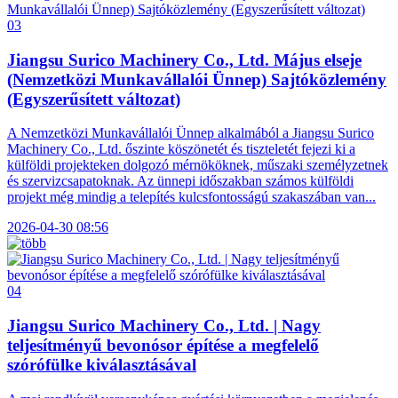
03
Jiangsu Surico Machinery Co., Ltd. Május elseje
(Nemzetközi Munkavállalói Ünnep) Sajtóközlemény
(Egyszerűsített változat)
A Nemzetközi Munkavállalói Ünnep alkalmából a Jiangsu Surico
Machinery Co., Ltd. őszinte köszönetét és tiszteletét fejezi ki a
külföldi projekteken dolgozó mérnököknek, műszaki személyzetnek
és szervizcsapatoknak. Az ünnepi időszakban számos külföldi
projekt még mindig a telepítés kulcsfontosságú szakaszában van...
2026-04-30 08:56
04
Jiangsu Surico Machinery Co., Ltd. | Nagy
teljesítményű bevonósor építése a megfelelő
szórófülke kiválasztásával