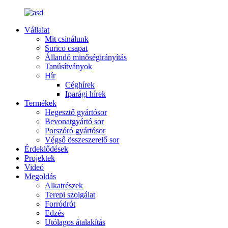
Vállalat
Mit csinálunk
Surico csapat
Állandó minőségirányítás
Tanúsítványok
Hír
Céghírek
Iparági hírek
Termékek
Hegesztő gyártósor
Bevonatgyártó sor
Porszóró gyártósor
Végső összeszerelő sor
Érdeklődések
Projektek
Videó
Megoldás
Alkatrészek
Terepi szolgálat
Forródrót
Edzés
Utólagos átalakítás