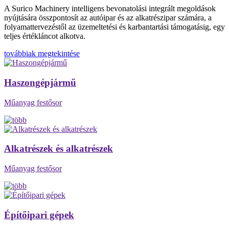
A Surico Machinery intelligens bevonatolási integrált megoldások
nyújtására összpontosít az autóipar és az alkatrészipar számára, a
folyamattervezéstől az üzemeltetési és karbantartási támogatásig, egy
teljes értékláncot alkotva.
továbbiak megtekintése
Haszongépjármű
Műanyag festősor
Alkatrészek és alkatrészek
Műanyag festősor
Építőipari gépek