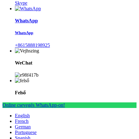
Skype
WhatsApp
WhatsApp
+8615888198925
WeChat
Felső
Online csevegés WhatsApp-on!
English
French
German
Portuguese
Spanish