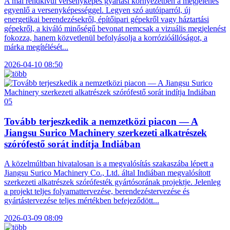
A mai rendkívül versenyképes gyártási környezetben a megjelenés
egyenlő a versenyképességgel. Legyen szó autóiparról, új
energetikai berendezésekről, építőipari gépekről vagy háztartási
gépekről, a kiváló minőségű bevonat nemcsak a vizuális megjelenést
fokozza, hanem közvetlenül befolyásolja a korrózióállóságot, a
márka megítélését...
2026-04-10 08:50
05
Tovább terjeszkedik a nemzetközi piacon — A
Jiangsu Surico Machinery szerkezeti alkatrészek
szórófestő sorát indítja Indiában
A közelmúltban hivatalosan is a megvalósítás szakaszába lépett a
Jiangsu Surico Machinery Co., Ltd. által Indiában megvalósított
szerkezeti alkatrészek szórófesték gyártósorának projektje. Jelenleg
a projekt teljes folyamattervezése, berendezéstervezése és
gyártástervezése teljes mértékben befejeződött...
2026-03-09 08:09