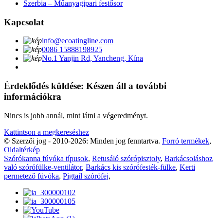
Szerbia – Műanyagipari festősor
Kapcsolat
info@ecoatingline.com
0086 15888198925
No.1 Yanjin Rd, Yancheng, Kína
Érdeklődés küldése: Készen áll a további
információkra
Nincs is jobb annál, mint látni a végeredményt.
Kattintson a megkereséshez
© Szerzői jog - 2010-2026: Minden jog fenntartva.
Forró termékek
,
Oldaltérkép
Szórókanna fúvóka típusok
,
Retusáló szórópisztoly
,
Barkácsoláshoz
való szórófülke-ventilátor
,
Barkács kis szórófesték-fülke
,
Kerti
permetező fúvóka
,
Pigtail szórófej
,