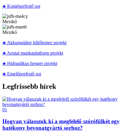
◈ Konténerfestő sor
Mexikó
Mexikó
◈ Akkumulátor hűtőlemez projekt
◈ Aenial munkaplatform projekt
◈ Hidraulikus henger projekt
◈ Emelőporfestő sor
Legfrissebb hírek
01
Hogyan válasszuk ki a megfelelő szórófülkét egy
hatékony bevonatgyártó sorhoz?