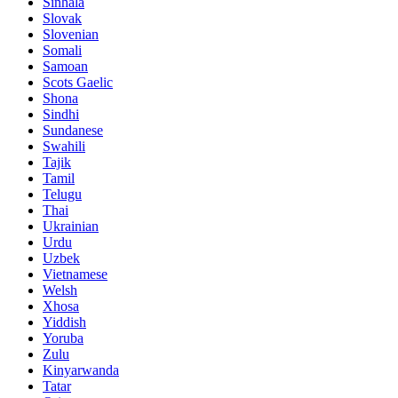
Sinhala
Slovak
Slovenian
Somali
Samoan
Scots Gaelic
Shona
Sindhi
Sundanese
Swahili
Tajik
Tamil
Telugu
Thai
Ukrainian
Urdu
Uzbek
Vietnamese
Welsh
Xhosa
Yiddish
Yoruba
Zulu
Kinyarwanda
Tatar