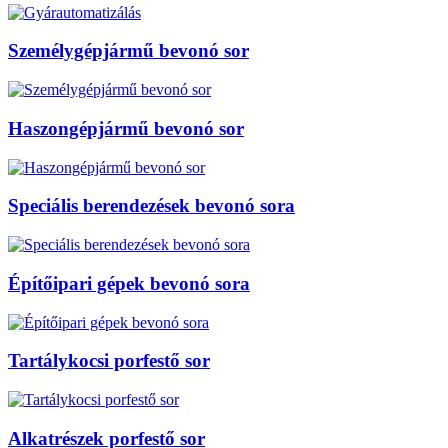
Személygépjármű bevonó sor
Haszongépjármű bevonó sor
Speciális berendezések bevonó sora
Építőipari gépek bevonó sora
Tartálykocsi porfestő sor
Alkatrészek porfestő sor