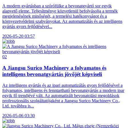
A modern gyártásban a szórófülke a bevonatgyártó sor egyik
alapvető eleme. Teljesítménye közvetlenül befolyásolja a termék
megjelenésének minőségét, a termelési hatékonyságot és a
környezetvédelmi szabványokat. Az automatizálás és az intelligens
gyártás gyors fejlődésével...
2026-05-20 03:57
02
A Jiangsu Surico Machinery a folyamatos és
intelligens bevonatgyártás jövőjét képviseli
Az intelligens gyártás és az ipari automatizálás gyors fejlődésével a
folyamatos, intelligens és fenntartható bevonatgyártás a modern ipar
egyik fő trendjévé vált. Az automatizált bevonatolási megoldások
professzionális szolgáltatójaként a Jiangsu Surico Machinery Co.,
Ltd. továbbra is...
2026-05-06 03:30