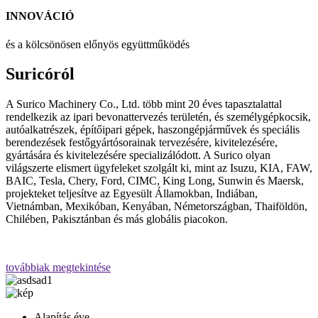
INNOVÁCIÓ
és a kölcsönösen előnyös együttműködés
Suricóról
A Surico Machinery Co., Ltd. több mint 20 éves tapasztalattal
rendelkezik az ipari bevonattervezés területén, és személygépkocsik,
autóalkatrészek, építőipari gépek, haszongépjárművek és speciális
berendezések festőgyártósorainak tervezésére, kivitelezésére,
gyártására és kivitelezésére specializálódott. A Surico olyan
világszerte elismert ügyfeleket szolgált ki, mint az Isuzu, KIA, FAW,
BAIC, Tesla, Chery, Ford, CIMC, King Long, Sunwin és Maersk,
projekteket teljesítve az Egyesült Államokban, Indiában,
Vietnámban, Mexikóban, Kenyában, Németországban, Thaiföldön,
Chilében, Pakisztánban és más globális piacokon.
továbbiak megtekintése
Alapítás éve