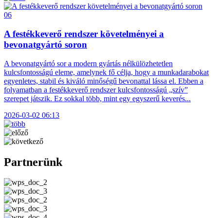
06
A festékkeverő rendszer követelményei a
bevonatgyártó soron
A bevonatgyártó sor a modern gyártás nélkülözhetetlen
kulcsfontosságú eleme, amelynek fő célja, hogy a munkadarabokat
egyenletes, stabil és kiváló minőségű bevonattal lássa el. Ebben a
folyamatban a festékkeverő rendszer kulcsfontosságú „szív”
szerepet játszik. Ez sokkal több, mint egy egyszerű keverés...
2026-03-02 06:13
Partnerünk