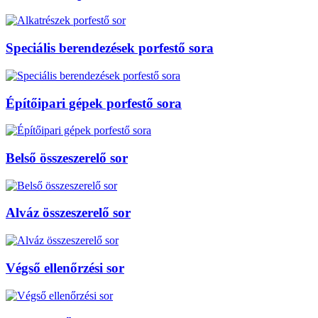
Speciális berendezések porfestő sora
Építőipari gépek porfestő sora
Belső összeszerelő sor
Alváz összeszerelő sor
Végső ellenőrzési sor