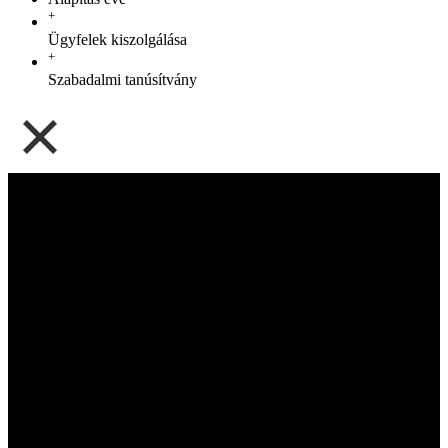
+
Ügyfelek kiszolgálása
+
Szabadalmi tanúsítvány