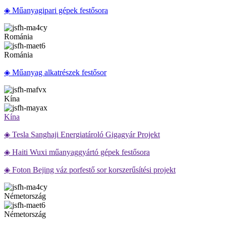
◈ Műanyagipari gépek festősora
Románia
Románia
◈ Műanyag alkatrészek festősor
Kína
Kína
◈ Tesla Sanghaji Energiatároló Gigagyár Projekt
◈ Haiti Wuxi műanyaggyártó gépek festősora
◈ Foton Bejing váz porfestő sor korszerűsítési projekt
Németország
Németország