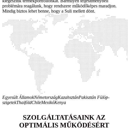
kiegészítik termékportfóliónkat. Bármilyen teljesítménybeli
problémára reagálunk, hogy rendszere működőképes maradjon.
Mindig biztos lehet benne, hogy a Suli mellett dönt.
Egyesült Államok
Németország
Kazahsztán
Pakisztán
Fülöp-
szigetek
Thaiföld
Chile
Mexikó
Kenya
SZOLGÁLTATÁSAINK AZ
OPTIMÁLIS MŰKÖDÉSÉRT