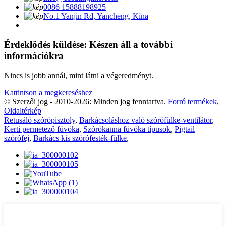
0086 15888198925
No.1 Yanjin Rd, Yancheng, Kína
Érdeklődés küldése: Készen áll a további
információkra
Nincs is jobb annál, mint látni a végeredményt.
Kattintson a megkereséshez
© Szerzői jog - 2010-2026: Minden jog fenntartva.
Forró termékek
,
Oldaltérkép
Retusáló szórópisztoly
,
Barkácsoláshoz való szórófülke-ventilátor
,
Kerti permetező fúvóka
,
Szórókanna fúvóka típusok
,
Pigtail
szórófej
,
Barkács kis szórófesték-fülke
,