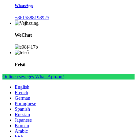
WhatsApp
+8615888198925
WeChat
Felső
Online csevegés WhatsApp-on!
English
French
German
Portuguese
Spanish
Russian
Japanese
Korean
Arabic
Irish