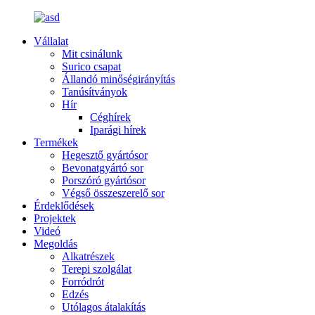
Vállalat
Mit csinálunk
Surico csapat
Állandó minőségirányítás
Tanúsítványok
Hír
Céghírek
Iparági hírek
Termékek
Hegesztő gyártósor
Bevonatgyártó sor
Porszóró gyártósor
Végső összeszerelő sor
Érdeklődések
Projektek
Videó
Megoldás
Alkatrészek
Terepi szolgálat
Forródrót
Edzés
Utólagos átalakítás