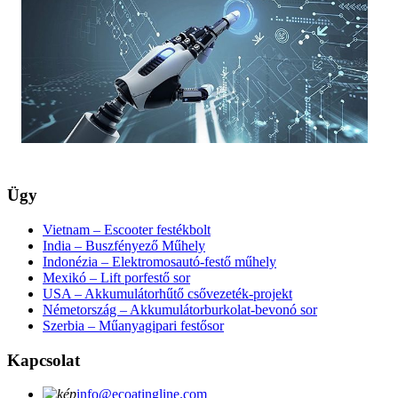
Ügy
Vietnam – Escooter festékbolt
India – Buszfényező Műhely
Indonézia – Elektromosautó-festő műhely
Mexikó – Lift porfestő sor
USA – Akkumulátorhűtő csővezeték-projekt
Németország – Akkumulátorburkolat-bevonó sor
Szerbia – Műanyagipari festősor
Kapcsolat
info@ecoatingline.com