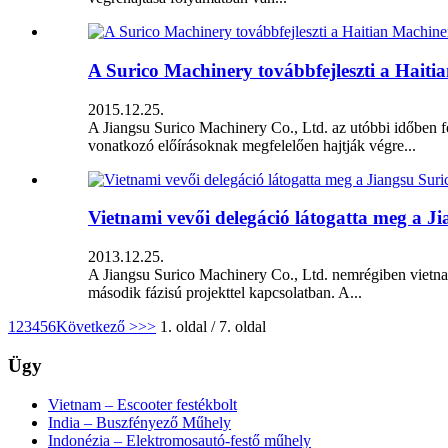
A Surico Machinery továbbfejleszti a Haiti
2015.12.25.
A Jiangsu Surico Machinery Co., Ltd. az utóbbi időben f
vonatkozó előírásoknak megfelelően hajtják végre...
Vietnami vevői delegáció látogatta meg a J
2013.12.25.
A Jiangsu Surico Machinery Co., Ltd. nemrégiben vietnami 
második fázisú projekttel kapcsolatban. A...
1
2
3
4
5
6
Következő >
>>
1. oldal / 7. oldal
Ügy
Vietnam – Escooter festékbolt
India – Buszfényező Műhely
Indonézia – Elektromosautó-festő műhely