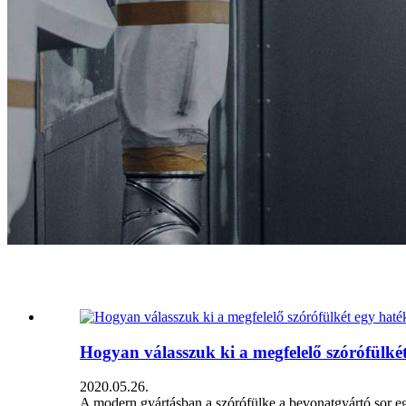
Hír
Hogyan válasszuk ki a megfelelő szórófülk
2020.05.26.
A modern gyártásban a szórófülke a bevonatgyártó sor eg