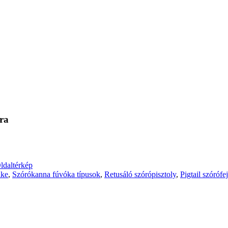
kra
ldaltérkép
lke
,
Szórókanna fúvóka típusok
,
Retusáló szórópisztoly
,
Pigtail szórófej