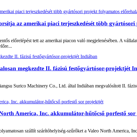
rsítja az amerikai piaci terjeszkedését több gyártósori
tős előrelépést tett az amerikai piacon való megjelenésében. A vállalat
őre...
losan megkezdte II. fázisú festőgyártósor-projektjét 
Jiangsu Surico Machinery Co., Ltd. által Indiában megvalósított II. fázi
 North America, Inc. akkumulátor-hűtőcső porfestő sor 
olyamatosan szállít szárítóhelyiség-szűrőket a Valeo North America, In