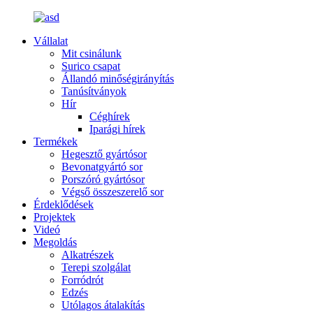
Vállalat
Mit csinálunk
Surico csapat
Állandó minőségirányítás
Tanúsítványok
Hír
Céghírek
Iparági hírek
Termékek
Hegesztő gyártósor
Bevonatgyártó sor
Porszóró gyártósor
Végső összeszerelő sor
Érdeklődések
Projektek
Videó
Megoldás
Alkatrészek
Terepi szolgálat
Forródrót
Edzés
Utólagos átalakítás