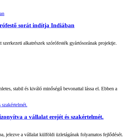
ófestő sorát indítja Indiában
t szerkezeti alkatrészek szórófesték gyártósorának projektje.
tes, stabil és kiváló minőségű bevonattal lássa el. Ebben a
zonyítva a vállalat erejét és szakértelmét.
a, jelezve a vállalat külföldi üzletágának folyamatos fejlődését.