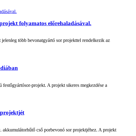
 projekt folyamatos előrehaladásával.
 jelenleg több bevonatgyártó sor projekttel rendelkezik az
Indiában
sú festőgyártósor-projekt. A projekt sikeres megkezdése a
projektjét
c. akkumulátorhűtő cső porbevonó sor projektjéhez. A projekt