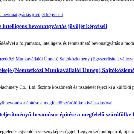
intelligens bevonatgyártás jövőjét képviseli
lődésével a folyamatos, intelligens és fenntartható bevonatgyártás a mode
lseje (Nemzetközi Munkavállalói Ünnep) Sajtóközlemén
inery Co., Ltd. őszinte köszönetét és tiszteletét fejezi ki a külföl
eljesítményű bevonósor építése a megfelelő szórófülke 
jelenés egyenlő a versenyképességgel. Legyen szó autóiparról, új ener