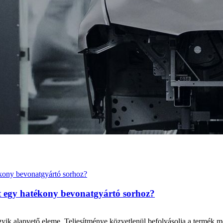
ét egy hatékony bevonatgyártó sorhoz?
yik alapvető eleme. Teljesítménye közvetlenül befolyásolja a termék me