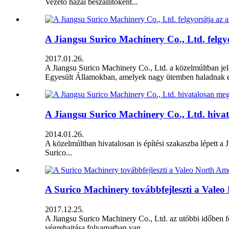
Vezető hazai beszállítóként...
A Jiangsu Surico Machinery Co., Ltd. felgyo
2017.01.26.
A Jiangsu Surico Machinery Co., Ltd. a közelmúltban jelen
Egyesült Államokban, amelyek nagy ütemben haladnak el
A Jiangsu Surico Machinery Co., Ltd. hivata
2014.01.26.
A közelmúltban hivatalosan is építési szakaszba lépett a 
Surico...
A Surico Machinery továbbfejleszti a Valeo
2017.12.25.
A Jiangsu Surico Machinery Co., Ltd. az utóbbi időben f
végrehajtása folyamatban van...