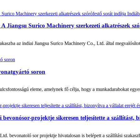
A Jiangsu Surico Machinery szerkezeti alkatrészek szór
akaszba az indiai Jiangsu Surico Machinery Co., Ltd. által megvalósítot
vonatgyártó soron
ulcsfontosságú eleme, amelynek fő célja, hogy a munkadarabokat egyenle
vonósor-projektje sikeresen teljesítette a szállítást, bi
. bevonatoló sor projektje hivatalosan is belépett a szállítási szakaszb