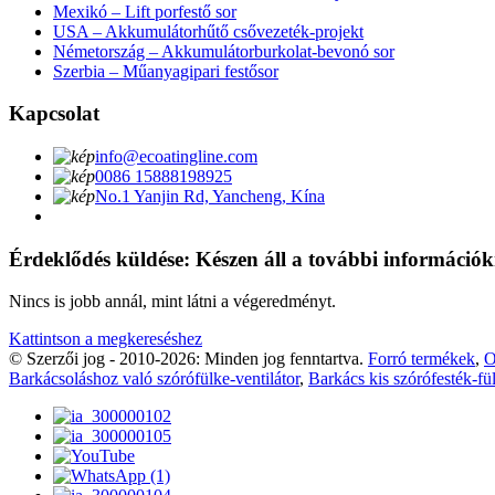
Mexikó – Lift porfestő sor
USA – Akkumulátorhűtő csővezeték-projekt
Németország – Akkumulátorburkolat-bevonó sor
Szerbia – Műanyagipari festősor
Kapcsolat
info@ecoatingline.com
0086 15888198925
No.1 Yanjin Rd, Yancheng, Kína
Érdeklődés küldése: Készen áll a további információ
Nincs is jobb annál, mint látni a végeredményt.
Kattintson a megkereséshez
© Szerzői jog - 2010-2026: Minden jog fenntartva.
Forró termékek
,
O
Barkácsoláshoz való szórófülke-ventilátor
,
Barkács kis szórófesték-fü