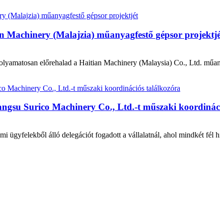
an Machinery (Malajzia) műanyagfestő gépsor projektjé
olyamatosan előrehalad a Haitian Machinery (Malaysia) Co., Ltd. műany
iangsu Surico Machinery Co., Ltd.-t műszaki koordinác
ügyfelekből álló delegációt fogadott a vállalatnál, ahol mindkét fél h